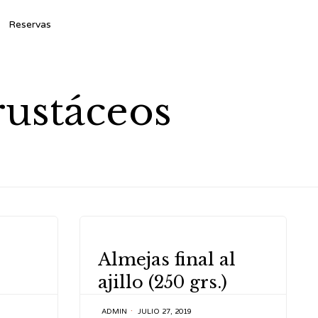
Ski
Reservas
to
con
rustáceos
CATEGORY
Almejas final al
ajillo (250 grs.)
ADMIN
JULIO 27, 2019