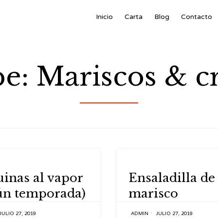
Inicio
Carta
Blog
Contacto
pe:
Mariscos & c
Y
CATEGORY
inas al vapor
Ensaladilla de
ún temporada)
marisco
JULIO 27, 2019
ADMIN
JULIO 27, 2019