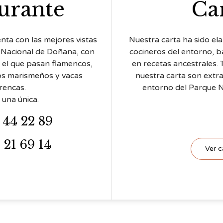
urante
Ca
nta con las mejores vistas
Nuestra carta ha sido el
 Nacional de Doñana, con
cocineros del entorno, 
r el que pasan flamencos,
en recetas ancestrales.
los marismeños y vacas
nuestra carta son extr
rencas.
entorno del Parque N
una única.
 44 22 89
 21 69 14
Ver c