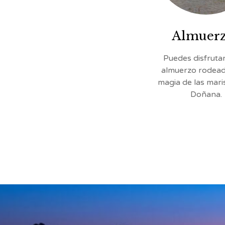
Almuer
Puedes disfruta
almuerzo rodead
magia de las mar
Doñana.