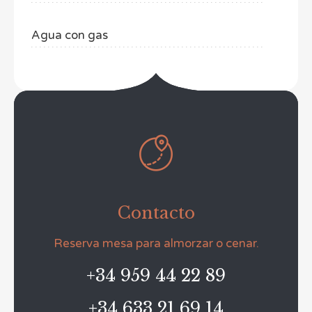
Agua con gas

Contacto
Reserva mesa para almorzar o cenar.
+34 959 44 22 89
+34 633 21 69 14