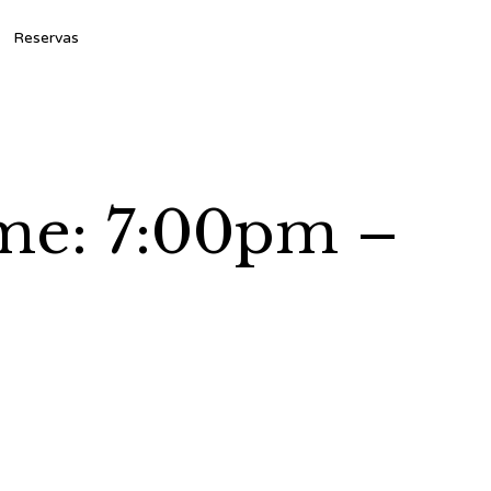
Ski
Reservas
to
con
ime: 7:00pm –