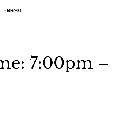
Ski
Reservas
to
con
ime: 7:00pm –