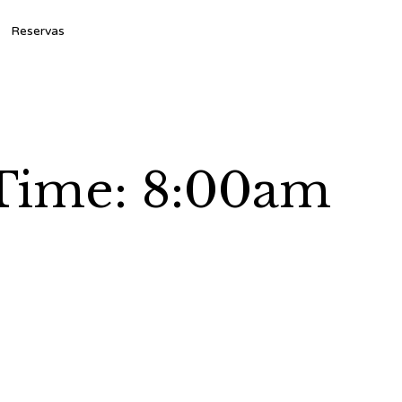
Ski
Reservas
to
con
– Time: 8:00am