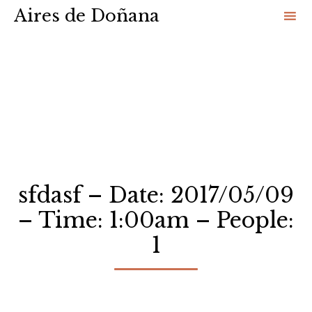
Aires de Doñana
Sk
to
co
sfdasf – Date: 2017/05/09
– Time: 1:00am – People:
1