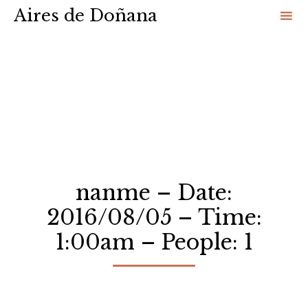
Aires de Doñana
Sk
to
co
nanme – Date:
2016/08/05 – Time:
1:00am – People: 1