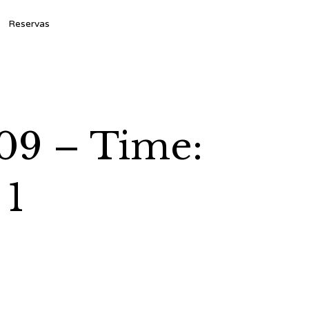
Ski
Reservas
to
con
09 – Time:
 1