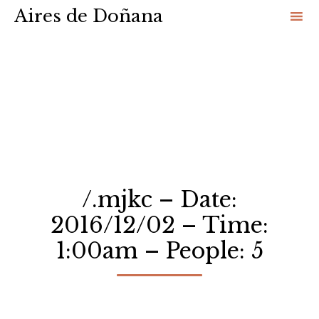
Aires de Doñana
Sk
to
co
/.mjkc – Date:
2016/12/02 – Time:
1:00am – People: 5