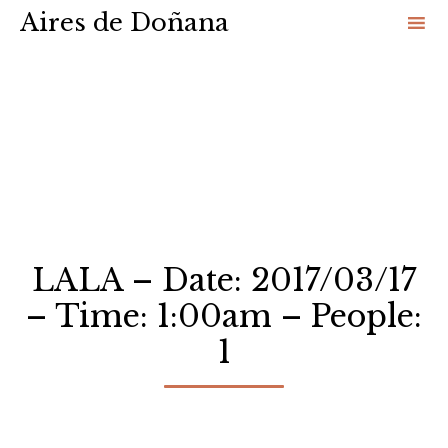
Aires de Doñana
Sk
to
co
LALA – Date: 2017/03/17
– Time: 1:00am – People:
1