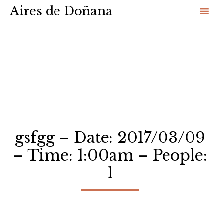
Aires de Doñana
Sk
to
co
gsfgg – Date: 2017/03/09
– Time: 1:00am – People:
1