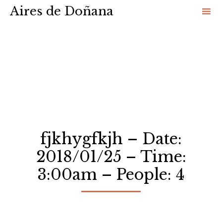
Aires de Doñana
Sk
to
co
fjkhygfkjh – Date:
2018/01/25 – Time:
3:00am – People: 4