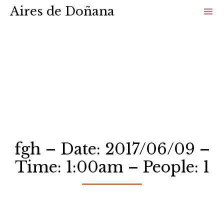
Aires de Doñana
Sk
to
co
fgh – Date: 2017/06/09 –
Time: 1:00am – People: 1