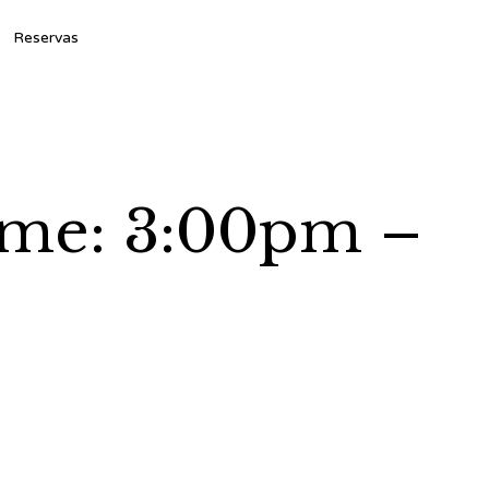
Ski
Reservas
to
con
ime: 3:00pm –