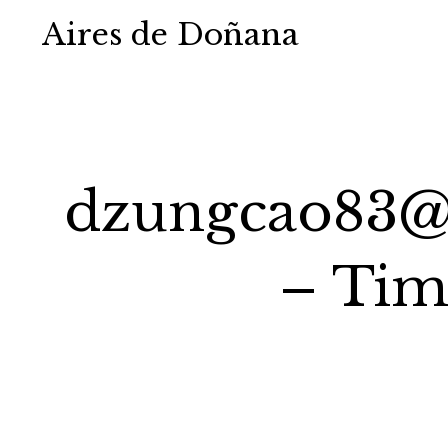
Aires de Doñana
dzungcao83@g
– Tim