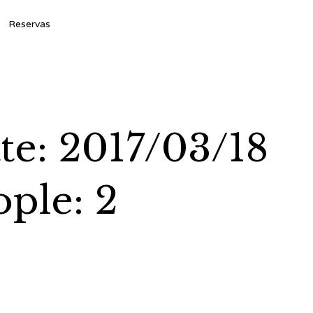
Ski
Reservas
to
con
e: 2017/03/18
ple: 2