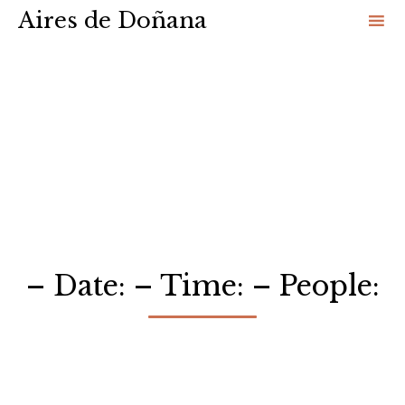
Aires de Doñana
Sk
to
co
– Date: – Time: – People: