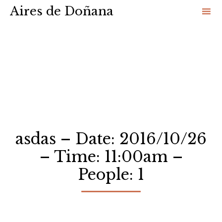
Aires de Doñana
Sk
to
co
asdas – Date: 2016/10/26
– Time: 11:00am –
People: 1