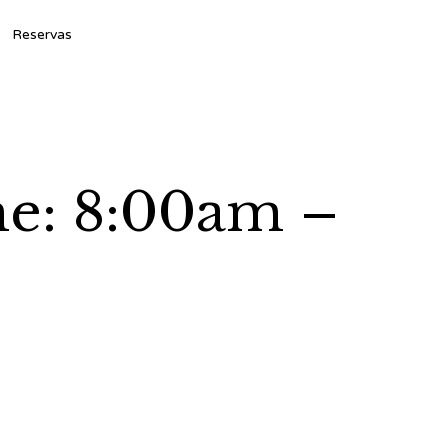
Ski
Reservas
to
con
me: 8:00am –