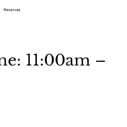
Ski
Reservas
to
con
me: 11:00am –