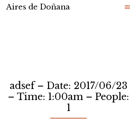
Aires de Doñana
Sk
to
co
adsef – Date: 2017/06/23
– Time: 1:00am – People:
1