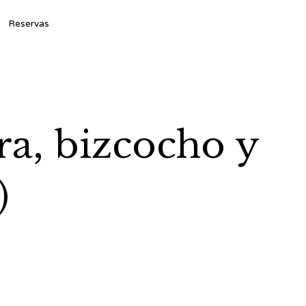
Ski
Reservas
to
con
ra, bizcocho y
)