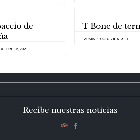
Y
CATEGORY
accio de
T Bone de ter
ña
ADMIN
OCTUBRE 6, 2023
OCTUBRE 6, 2023
Recibe nuestras noticias

