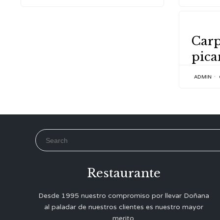
CATEGOR
Carp
pica
ADMIN
Search for:
Restaurante
Desde 1995 nuestro compromiso por llevar Doñana
al paladar de nuestros clientes es nuestro mayor
merito.